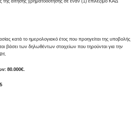
 της αίτησης χρηματοδότησης σε έναν (1) επιλέξιμο ΚΑΔ
γασίας κατά το ημερολογιακό έτος που προηγείται της υποβολής
ται βάσει των δηλωθέντων στοιχείων που τηρούνται για την
ΝΗ.
ν: 80.000€.
5