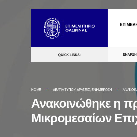
Skip
to
ΕΠΙΜΕΛ
content
ΕΝΑΡΞΗ
QUICK LINKS:
HOME
ΔΕΛΤΙΑ ΤΥΠΟΥ
,
ΔΡΑΣΕΙΣ
,
ΕΝΗΜΕΡΩΣΗ
ΑΝΑΚΟΙΝ
Ανακοινώθηκε η πρ
Μικρομεσαίων Επι