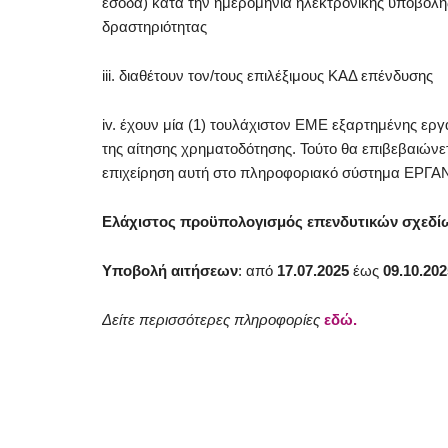
έσοδα) κατά την ημερομηνία ηλεκτρονικής υποβολής
δραστηριότητας
iii. διαθέτουν τον/τους επιλέξιμους ΚΑΔ επένδυσης
iv. έχουν μία (1) τουλάχιστον ΕΜΕ εξαρτημένης ερ
της αίτησης χρηματοδότησης. Τούτο θα επιβεβαιώνε
επιχείρηση αυτή στο πληροφοριακό σύστημα ΕΡΓΑ
Ελάχιστος προϋπολογισμός
επενδυτικών σχεδίω
Υποβολή αιτήσεων
: από
17.07.2025
έως
09.10.202
Δείτε περισσότερες πληροφορίες
εδώ.