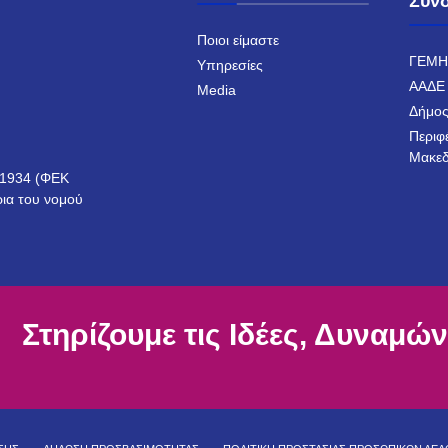
Σύν
Ποιοι είμαστε
ΓΕΜ
Υπηρεσίες
ΑΑΔΕ
Media
Δήμος
Περιφ
Μακεδ
ο 1934 (ΦΕΚ
ρια του νομού
Στηρίζουμε τις Ιδέες, Δυναμών