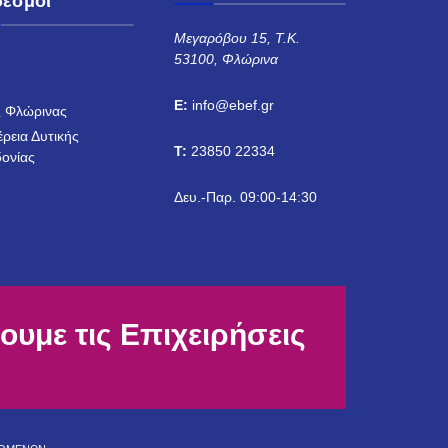
δεσμοι
Μεγαρόβου 15, Τ.Κ.
53100, Φλώρινα
Η
E:
info@ebef.gr
 Φλώρινας
έρεια Δυτικής
T:
23850 22334
ονίας
Δευ.-Παρ. 09:00-14:30
ουμε τις Επιχειρήσεις