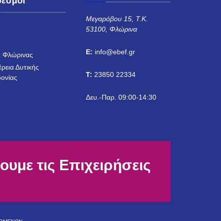
δεσμοι
Μεγαρόβου 15, Τ.Κ.
53100, Φλώρινα
Η
E:
info@ebef.gr
 Φλώρινας
έρεια Δυτικής
T:
23850 22334
ονίας
Δευ.-Παρ. 09:00-14:30
ουμε τις Επιχειρήσεις