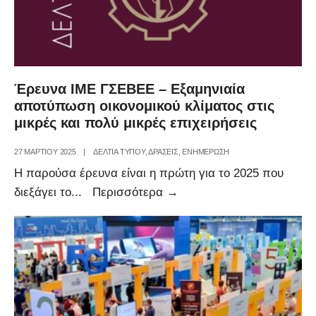
Open
Mall
Αμυνταίου
Έρευνα ΙΜΕ ΓΣΕΒΕΕ – Εξαμηνιαία
αποτύπωση οικονομικού κλίματος στις
μικρές και πολύ μικρές επιχειρήσεις
27 ΜΑΡΤΊΟΥ 2025
|
ΔΕΛΤΙΑ ΤΥΠΟΥ
,
ΔΡΑΣΕΙΣ
,
ΕΝΗΜΕΡΩΣΗ
Η παρούσα έρευνα είναι η πρώτη για το 2025 που
Έρευνα
διεξάγει το
...
Περισσότερα
→
ΙΜΕ
ΓΣΕΒΕΕ
–
Εξαμηνιαία
αποτύπωση
οικονομικού