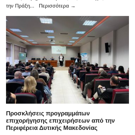
Πρόσκληση
την Πράξη
...
Περισσότερα
→
εκδήλωσης
ενδιαφέροντος
για
την
εγγραφή
στο
μητρώο
επιχειρήσεων
πρακτικής
άσκησης
για
το
Πρόγραμμα
Προσκλήσεις προγραμμάτων
«Ολοκληρωμένο
επιχορήγησης επιχειρήσεων από την
Περιφέρεια Δυτικής Μακεδονίας
Πρόγραμμα