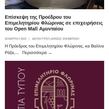
Επίσκεψη της Προέδρου του
Επιμελητηρίου Φλώρινας σε επιχειρήσεις
του Open Mall Αμυνταίου
30 ΜΑΡΤΊΟΥ 2025
|
ΔΕΛΤΙΑ ΤΥΠΟΥ
,
ΔΡΑΣΕΙΣ
,
ΕΝΗΜΕΡΩΣΗ
Η Πρόεδρος του Επιμελητηρίου Φλώρινας, κα Βαλίνα
Επίσκεψη
Ρόζα,
...
Περισσότερα
→
της
Προέδρου
του
Επιμελητηρίου
Φλώρινας
σε
επιχειρήσεις
του