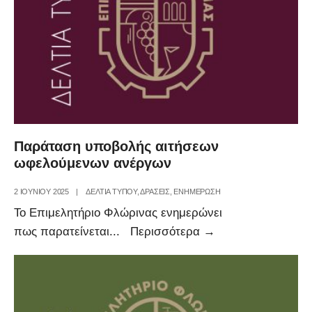
Ρόζα
στην
ΚΕΕΕ
Παράταση υποβολής αιτήσεων
ωφελούμενων ανέργων
2 ΙΟΥΝΊΟΥ 2025
|
ΔΕΛΤΙΑ ΤΥΠΟΥ
,
ΔΡΑΣΕΙΣ
,
ΕΝΗΜΕΡΩΣΗ
Το Επιμελητήριο Φλώρινας ενημερώνει
Παράταση
πως παρατείνεται
...
Περισσότερα
→
υποβολής
αιτήσεων
ωφελούμενων
ανέργων