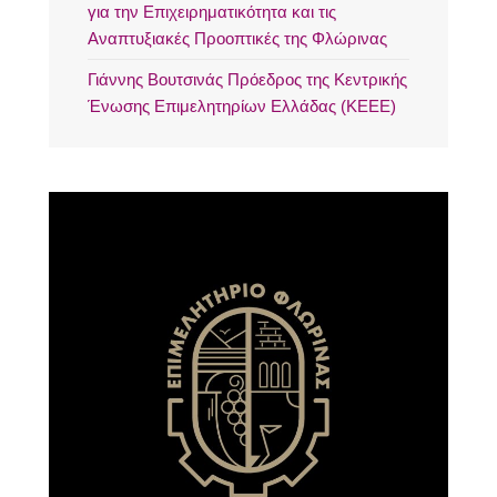
για την Επιχειρηματικότητα και τις
Αναπτυξιακές Προοπτικές της Φλώρινας
Γιάννης Βουτσινάς Πρόεδρος της Κεντρικής
Ένωσης Επιμελητηρίων Ελλάδας (ΚΕΕΕ)