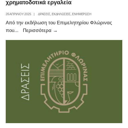
χρηματοδοτικά εργαλεία
26 ΑΠΡΙΛΊΟΥ 2025
|
ΔΡΑΣΕΙΣ
,
ΕΚΔΗΛΩΣΕΙΣ
,
ΕΝΗΜΕΡΩΣΗ
Από την εκδήλωση του Επιμελητηρίου Φλώρινας
Eνημέρωση
που
...
Περισσότερα
→
των
μελών
για
τα
ενεργά
χρηματοδοτικά
εργαλεία