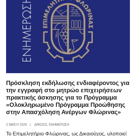
της
Μαθητείας
από
το
1ο
ΕΠΑ.Λ.
Φλώρινας
Πρόσκληση εκδήλωσης ενδιαφέροντος για
την εγγραφή στο μητρώο επιχειρήσεων
πρακτικής άσκησης για το Πρόγραμμα
«Ολοκληρωμένο Πρόγραμμα Προώθησης
στην Απασχόληση Ανέργων Φλώρινας»
2 ΜΑΪ́ΟΥ 2025
|
ΔΡΑΣΕΙΣ
,
ΕΝΗΜΕΡΩΣΗ
Το Επιμελητήριο Φλώρινας, ως Δικαιούχος, υλοποιεί