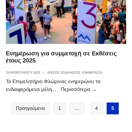
κλίματος
στις
μικρές
και
πολύ
μικρές
επιχειρήσεις
Ενημέρωση για συμμετοχή σε Εκθέσεις
έτους 2025
26 ΦΕΒΡΟΥΑΡΊΟΥ 2025
|
ΔΡΑΣΕΙΣ
,
ΕΚΔΗΛΩΣΕΙΣ
,
ΕΝΗΜΕΡΩΣΗ
Το Επιμελητήριο Φλώρινας ενημερώνει τα
Ενημέρωση
ενδιαφερόμενα μέλη
...
Περισσότερα
→
για
Σελιδοποίηση
συμμετοχή
Προηγούμενα
1
…
4
5
άρθρων
σε
Εκθέσεις
έτους