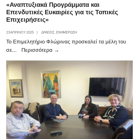
«Αναπτυξιακά Προγράμματα και
Επενδυτικές Ευκαιρίες για τις Τοπικές
Επιχειρήσεις»
23 ΑΠΡΙΛΊΟΥ 2025
|
ΔΡΑΣΕΙΣ
,
ΕΝΗΜΕΡΩΣΗ
Το Επιμελητήριο Φλώρινας προσκαλεί τα μέλη του
«Αναπτυξιακά
σε
...
Περισσότερα
→
Προγράμματα
και
Επενδυτικές
Ευκαιρίες
για
τις
Τοπικές
Επιχειρήσεις»