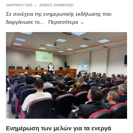
Προώθησης
28 ΑΠΡΙΛΊΟΥ 2025
|
ΔΡΑΣΕΙΣ
,
ΕΝΗΜΕΡΩΣΗ
στην
Σε συνέχεια της ενημερωτικής εκδήλωσης που
Απασχόληση
Προσκλήσεις
διοργάνωσε το
...
Περισσότερα
→
Ανέργων
προγραμμάτων
Φλώρινας»
επιχορήγησης
επιχειρήσεων
από
την
Περιφέρεια
Δυτικής
Μακεδονίας
Eνημέρωση των μελών για τα ενεργά