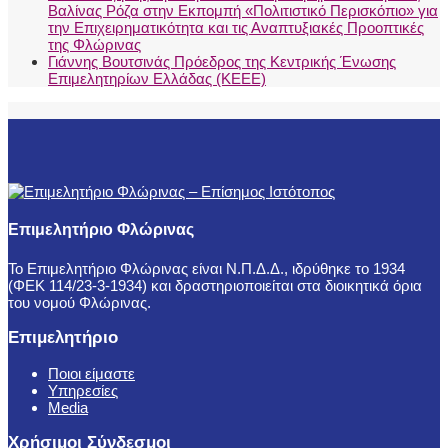
Βαλίνας Ρόζα στην Εκπομπή «Πολιτιστικό Περισκόπιο» για
την Επιχειρηματικότητα και τις Αναπτυξιακές Προοπτικές
της Φλώρινας
Γιάννης Βουτσινάς Πρόεδρος της Κεντρικής Ένωσης
Επιμελητηρίων Ελλάδας (ΚΕΕΕ)
Επιμελητήριο Φλώρινας
Το Επιμελητήριο Φλώρινας είναι Ν.Π.Δ.Δ., ιδρύθηκε το 1934
(ΦΕΚ 114/23-3-1934) και δραστηριοποιείται στα διοικητικά όρια
του νομού Φλώρινας.
Επιμελητήριο
Ποιοι είμαστε
Υπηρεσίες
Media
Χρήσιμοι Σύνδεσμοι