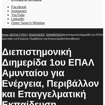
Facebook
Instagram
YouTube
LinkedIn
Open Search Window
Home
ΔΕΛΤΙΑ ΤΥΠΟΥ
,
ΕΚΔΗΛΩΣΕΙΣ
,
ΕΝΗΜΕΡΩΣΗ
Διεπιστημονική Διημερίδα 1ου ΕΠΑΛ
Αμυνταίου για Ενέργεια, Περιβάλλον και Επαγγελματική Εκπαίδευση
Διεπιστημονική
Διημερίδα 1ου ΕΠΑΛ
Αμυνταίου για
Ενέργεια, Περιβάλλον
και Επαγγελματική
Εκπαίδευση