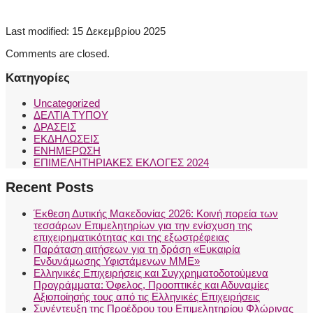
Last modified: 15 Δεκεμβρίου 2025
Comments are closed.
Kατηγορίες
Uncategorized
ΔΕΛΤΙΑ ΤΥΠΟΥ
ΔΡΑΣΕΙΣ
ΕΚΔΗΛΩΣΕΙΣ
ΕΝΗΜΕΡΩΣΗ
ΕΠΙΜΕΛΗΤΗΡΙΑΚΕΣ ΕΚΛΟΓΕΣ 2024
Recent Posts
Έκθεση Δυτικής Μακεδονίας 2026: Κοινή πορεία των
τεσσάρων Επιμελητηρίων για την ενίσχυση της
επιχειρηματικότητας και της εξωστρέφειας
Παράταση αιτήσεων για τη δράση «Ευκαιρία
Ενδυνάμωσης Υφιστάμενων ΜΜΕ»
Ελληνικές Επιχειρήσεις και Συγχρηματοδοτούμενα
Προγράμματα: Όφελος, Προοπτικές και Αδυναμίες
Αξιοποίησής τους από τις Ελληνικές Επιχειρήσεις
Συνέντευξη της Προέδρου του Επιμελητηρίου Φλώρινας