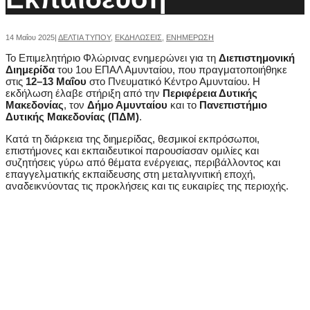
14 Μαΐου 2025
|
ΔΕΛΤΙΑ ΤΥΠΟΥ
,
ΕΚΔΗΛΩΣΕΙΣ
,
ΕΝΗΜΕΡΩΣΗ
Το Επιμελητήριο Φλώρινας ενημερώνει για τη
Διεπιστημονική
Διημερίδα
του 1ου ΕΠΑΛ Αμυνταίου, που πραγματοποιήθηκε
στις
12–13 Μαΐου
στο Πνευματικό Κέντρο Αμυνταίου. Η
εκδήλωση έλαβε στήριξη από την
Περιφέρεια Δυτικής
Μακεδονίας
, τον
Δήμο Αμυνταίου
και το
Πανεπιστήμιο
Δυτικής Μακεδονίας (ΠΔΜ)
.
Κατά τη διάρκεια της διημερίδας, θεσμικοί εκπρόσωποι,
επιστήμονες και εκπαιδευτικοί παρουσίασαν ομιλίες και
συζητήσεις γύρω από θέματα ενέργειας, περιβάλλοντος και
επαγγελματικής εκπαίδευσης στη μεταλιγνιτική εποχή,
αναδεικνύοντας τις προκλήσεις και τις ευκαιρίες της περιοχής.