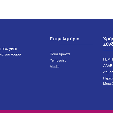
Επιμελητήριο
Χρή
Σύν
ο 1934 (ΦΕΚ
Ποιοι είμαστε
ρια του νομού
ΓΕΜ
Υπηρεσίες
ΑΑΔΕ
Media
Δήμος
Περιφ
Μακεδ