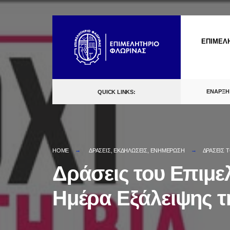
Skip
to
ΕΠΙΜΕΛ
content
ΕΝΑΡΞΗ
QUICK LINKS:
HOME
ΔΡΑΣΕΙΣ
,
ΕΚΔΗΛΩΣΕΙΣ
,
ΕΝΗΜΕΡΩΣΗ
ΔΡΆΣΕΙΣ 
Δράσεις του Επιμε
Ημέρα Εξάλειψης τ