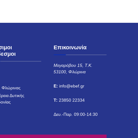
σιμοι
Επικοινωνία
δεσμοι
Μεγαρόβου 15, Τ.Κ.
53100, Φλώρινα
Η
E:
info@ebef.gr
 Φλώρινας
έρεια Δυτικής
T:
23850 22334
ονίας
Δευ.-Παρ. 09:00-14:30