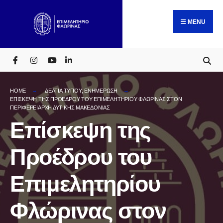
Search
Skip
for:
to
MENU
content
HOME
ΔΕΛΤΙΑ ΤΥΠΟΥ
,
ΕΝΗΜΕΡΩΣΗ
ΕΠΊΣΚΕΨΗ ΤΗΣ ΠΡΟΈΔΡΟΥ ΤΟΥ ΕΠΙΜΕΛΗΤΗΡΊΟΥ ΦΛΏΡΙΝΑΣ ΣΤΟΝ
ΠΕΡΙΦΕΡΕΙΆΡΧΗ ΔΥΤΙΚΉΣ ΜΑΚΕΔΟΝΊΑΣ
Επίσκεψη της
Προέδρου του
Επιμελητηρίου
Φλώρινας στον