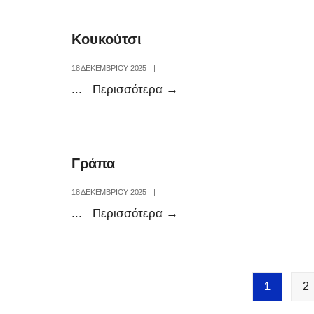
Μεζεδοπωλείο
Κουκούτσι
18 ΔΕΚΕΜΒΡΊΟΥ 2025
|
Κουκούτσι
...
Περισσότερα
→
Γράπα
18 ΔΕΚΕΜΒΡΊΟΥ 2025
|
Γράπα
...
Περισσότερα
→
Σελιδοποίηση
1
2
άρθρων