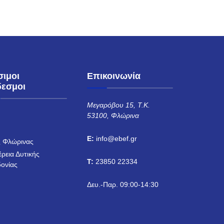
σιμοι
Επικοινωνία
δεσμοι
Μεγαρόβου 15, Τ.Κ.
53100, Φλώρινα
Η
E:
info@ebef.gr
 Φλώρινας
έρεια Δυτικής
T:
23850 22334
ονίας
Δευ.-Παρ. 09:00-14:30