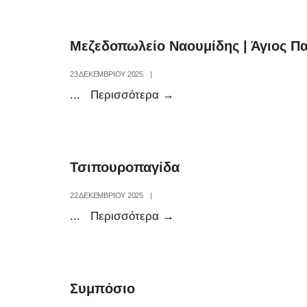
|
Κρατερό
Μεζεδοπωλείο Ναουμίδης | Άγιος Π
23 ΔΕΚΕΜΒΡΊΟΥ 2025
|
Μεζεδοπωλείο
...
Περισσότερα
→
Ναουμίδης
|
Άγιος
Τσιπουρoπαγίδα
Παντελεήμονας
22 ΔΕΚΕΜΒΡΊΟΥ 2025
|
Τσιπουρoπαγίδα
...
Περισσότερα
→
Συμπόσιο