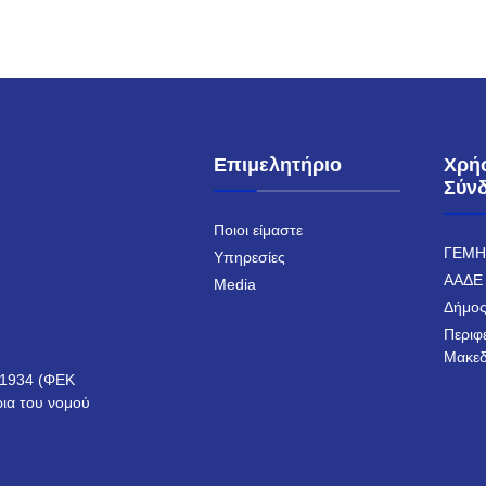
Επιμελητήριο
Χρή
Σύν
Ποιοι είμαστε
ΓΕΜ
Υπηρεσίες
ΑΑΔΕ
Media
Δήμος
Περιφ
Μακεδ
ο 1934 (ΦΕΚ
ρια του νομού