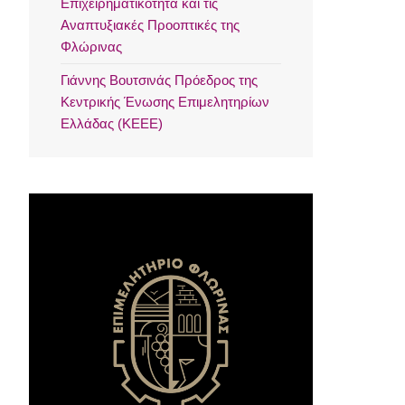
Επιχειρηματικότητα και τις
Αναπτυξιακές Προοπτικές της
Φλώρινας
Γιάννης Βουτσινάς Πρόεδρος της
Κεντρικής Ένωσης Επιμελητηρίων
Ελλάδας (ΚΕΕΕ)