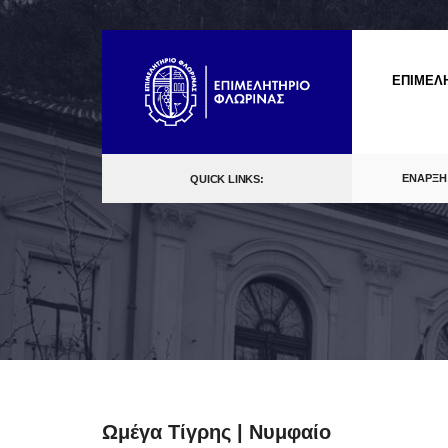
Skip
to
ΕΠΙΜΕΛ
content
ΕΝΑΡΞΗ
QUICK LINKS:
Ωμέγα Τίγρης | Νυμφαίο