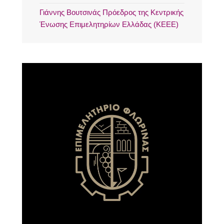
Γιάννης Βουτσινάς Πρόεδρος της Κεντρικής
Ένωσης Επιμελητηρίων Ελλάδας (ΚΕΕΕ)