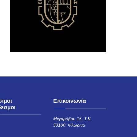
σιμοι
Επικοινωνία
δεσμοι
Μεγαρόβου 15, Τ.Κ.
53100, Φλώρινα
Η