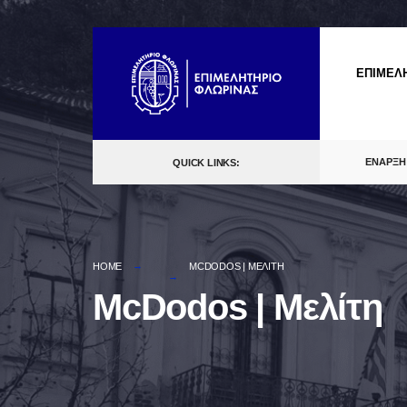
Skip
to
ΕΠΙΜΕΛ
content
ΕΝΑΡΞΗ
QUICK LINKS:
HOME
MCDODOS | ΜΕΛΊΤΗ
McDodos | Μελίτη