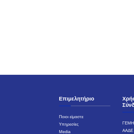
Επιμελητήριο
Χρή
Σύν
Ποιοι είμαστε
ΓΕΜ
Υπηρεσίες
ΑΑΔΕ
Media