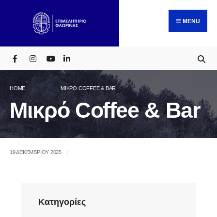
Search
Skip
for:
to
MENU
content
HOME
ΜΙΚΡΌ COFFEE & BAR
Μικρό Coffee & Bar
19 ΔΕΚΕΜΒΡΊΟΥ 2025
|
Kατηγορίες