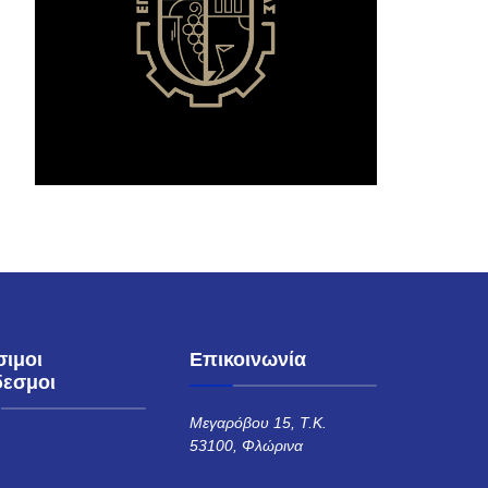
σιμοι
Επικοινωνία
δεσμοι
Μεγαρόβου 15, Τ.Κ.
53100, Φλώρινα
Η