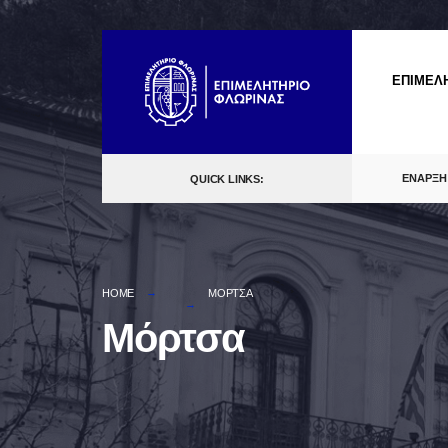
Skip
to
ΕΠΙΜΕΛ
content
ΕΝΑΡΞΗ
QUICK LINKS:
HOME
ΜΌΡΤΣΑ
Μόρτσα