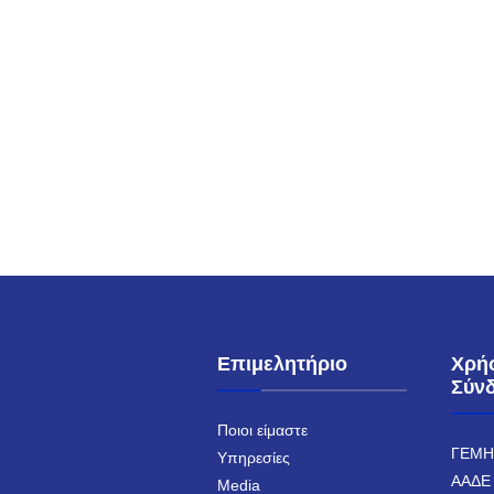
Επιμελητήριο
Χρή
Σύν
Ποιοι είμαστε
ΓΕΜ
Υπηρεσίες
ΑΑΔΕ
Media