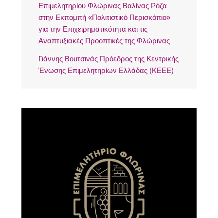
Επιμελητηρίου Φλώρινας Βαλίνας Ρόζα
στην Εκπομπή «Πολιτιστικό Περισκόπιο»
για την Επιχειρηματικότητα και τις
Αναπτυξιακές Προοπτικές της Φλώρινας
Γιάννης Βουτσινάς Πρόεδρος της Κεντρικής
Ένωσης Επιμελητηρίων Ελλάδας (ΚΕΕΕ)