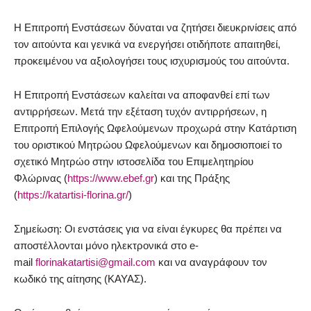
Η Επιτροπή Ενστάσεων δύναται να ζητήσει διευκρινίσεις από
τον αιτούντα και γενικά να ενεργήσει οτιδήποτε απαιτηθεί,
προκειμένου να αξιολογήσει τους ισχυρισμούς του αιτούντα.
Η Επιτροπή Ενστάσεων καλείται να αποφανθεί επί των
αντιρρήσεων. Μετά την εξέταση τυχόν αντιρρήσεων, η
Επιτροπή Επιλογής Ωφελούμενων προχωρά στην Κατάρτιση
του οριστικού Μητρώου Ωφελούμενων και δημοσιοποιεί το
σχετικό Μητρώο στην ιστοσελίδα του Επιμελητηρίου
Φλώρινας (
https://www.ebef.gr
) και της Πράξης
(
https://katartisi-florina.gr/
)
Σημείωση: Οι ενστάσεις για να είναι έγκυρες θα πρέπει να
αποστέλλονται μόνο ηλεκτρονικά στο e-
mail
florinakatartisi@gmail.com
και να αναγράφουν τον
κωδικό της αίτησης (ΚΑΥΑΣ).