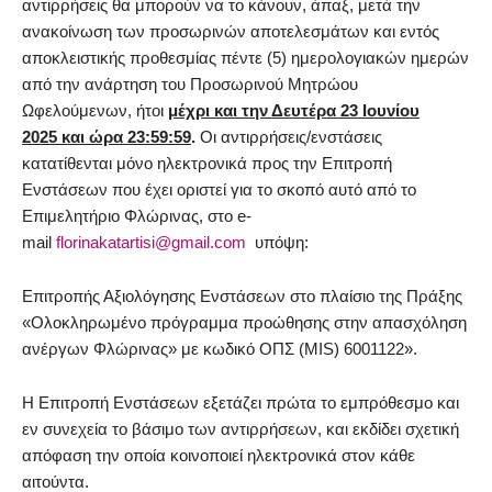
αντιρρήσεις θα μπορούν να το κάνουν, άπαξ, μετά την
ανακοίνωση των προσωρινών αποτελεσμάτων και εντός
αποκλειστικής προθεσμίας πέντε (5) ημερολογιακών ημερών
από την ανάρτηση του Προσωρινού Μητρώου
Ωφελούμενων, ήτοι
μέχρι και την Δευτέρα 23 Ιουνίου
2025
και ώρα
23:59:59
.
Οι αντιρρήσεις/ενστάσεις
κατατίθενται μόνο ηλεκτρονικά προς την Επιτροπή
Ενστάσεων που έχει οριστεί για το σκοπό αυτό από το
Επιμελητήριο Φλώρινας, στο e-
mail
florinakatartisi@gmail.com
υπόψη:
Επιτροπής Αξιολόγησης Ενστάσεων στο πλαίσιο της Πράξης
«Ολοκληρωμένο πρόγραμμα προώθησης στην απασχόληση
ανέργων Φλώρινας» με κωδικό ΟΠΣ (MIS) 6001122».
Η Επιτροπή Ενστάσεων εξετάζει πρώτα το εμπρόθεσμο και
εν συνεχεία το βάσιμο των αντιρρήσεων, και εκδίδει σχετική
απόφαση την οποία κοινοποιεί ηλεκτρονικά στον κάθε
αιτούντα.