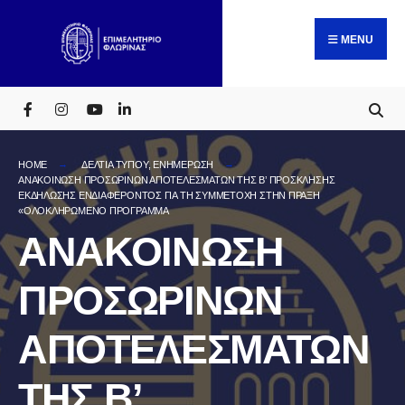
Search
Skip
for:
to
MENU
content
HOME
ΔΕΛΤΙΑ ΤΥΠΟΥ
,
ΕΝΗΜΕΡΩΣΗ
ΑΝΑΚΟΙΝΩΣΗ ΠΡΟΣΩΡΙΝΩΝ ΑΠΟΤΕΛΕΣΜΑΤΩΝ ΤΗΣ Β’ ΠΡΟΣΚΛΗΣΗΣ
ΕΚΔΗΛΩΣΗΣ ΕΝΔΙΑΦΕΡΟΝΤΟΣ ΓΙΑ ΤΗ ΣΥΜΜΕΤΟΧΗ ΣΤΗΝ ΠΡΑΞΗ
«ΟΛΟΚΛΗΡΩΜΕΝΟ ΠΡΟΓΡΑΜΜΑ
ΑΝΑΚΟΙΝΩΣΗ
ΠΡΟΣΩΡΙΝΩΝ
ΑΠΟΤΕΛΕΣΜΑΤΩΝ
ΤΗΣ Β’