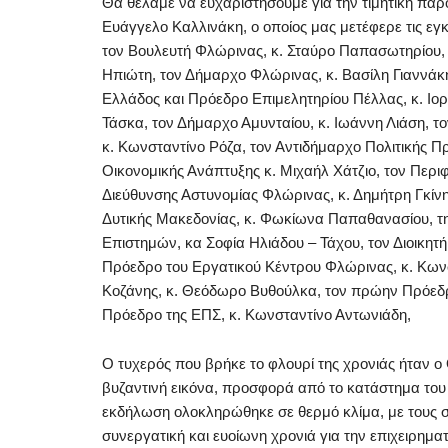
Θα θέλαμε να ευχαριστήσουμε για την τιμητική πα
Ευάγγελο Καλλινάκη, ο οποίος μας μετέφερε τις εγκ
τον Βουλευτή Φλώρινας, κ. Σταύρο Παπασωτηρίου, 
Ηπιώτη, τον Δήμαρχο Φλώρινας, κ. Βασίλη Γιαννά
Ελλάδος και Πρόεδρο Επιμελητηρίου Πέλλας, κ. Ιο
Τάσκα, τον Δήμαρχο Αμυνταίου, κ. Ιωάννη Λιάση, 
κ. Κωνσταντίνο Ρόζα, τον Αντιδήμαρχο Πολιτικής Π
Οικονομικής Ανάπτυξης κ. Μιχαήλ Χάτζιο, τον Περ
Διεύθυνσης Αστυνομίας Φλώρινας, κ. Δημήτρη Γκίν
Δυτικής Μακεδονίας, κ. Φωκίωνα Παπαθανασίου, τ
Επιστημών, κα Σοφία Ηλιάδου – Τάχου, τον Διοικητ
Πρόεδρο του Εργατικού Κέντρου Φλώρινας, κ. Κωνσ
Κοζάνης, κ. Θεόδωρο Βυθούλκα, τον πρώην Πρόεδρο
Πρόεδρο της ΕΠΣ, κ. Κωνσταντίνο Αντωνιάδη,
Ο τυχερός που βρήκε το φλουρί της χρονιάς ήταν 
βυζαντινή εικόνα, προσφορά από το κατάστημα του 
εκδήλωση ολοκληρώθηκε σε θερμό κλίμα, με τους συ
συνεργατική και ευοίωνη χρονιά για την επιχειρημα