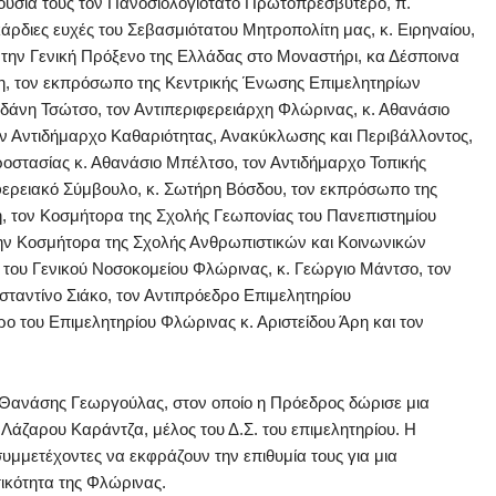
ρουσία τους τον Πανοσιολογιότατο Πρωτοπρεσβύτερο, π.
άρδιες ευχές του Σεβασμιότατου Μητροπολίτη μας, κ. Ειρηναίου,
την Γενική Πρόξενο της Ελλάδας στο Μοναστήρι, κα Δέσποινα
κη, τον εκπρόσωπο της Κεντρικής Ένωσης Επιμελητηρίων
ρδάνη Τσώτσο, τον Αντιπεριφερειάρχη Φλώρινας, κ. Αθανάσιο
τον Αντιδήμαρχο Καθαριότητας, Ανακύκλωσης και Περιβάλλοντος,
ροστασίας κ. Αθανάσιο Μπέλτσο, τον Αντιδήμαρχο Τοπικής
ιφερειακό Σύμβουλο, κ. Σωτήρη Βόσδου, τον εκπρόσωπο της
η, τον Κοσμήτορα της Σχολής Γεωπονίας του Πανεπιστημίου
ην Κοσμήτορα της Σχολής Ανθρωπιστικών και Κοινωνικών
ή του Γενικού Νοσοκομείου Φλώρινας, κ. Γεώργιο Μάντσο, τον
ταντίνο Σιάκο, τον Αντιπρόεδρο Επιμελητηρίου
 του Επιμελητηρίου Φλώρινας κ. Αριστείδου Άρη και τον
ο Θανάσης Γεωργούλας, στον οποίο η Πρόεδρος δώρισε μια
Λάζαρου Καράντζα, μέλος του Δ.Σ. του επιμελητηρίου. Η
μμετέχοντες να εκφράζουν την επιθυμία τους για μια
τικότητα της Φλώρινας.