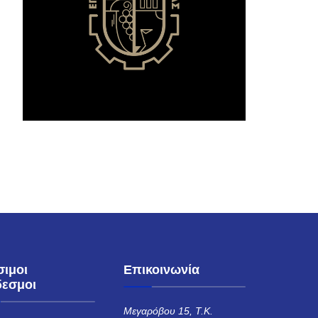
σιμοι
Επικοινωνία
δεσμοι
Μεγαρόβου 15, Τ.Κ.