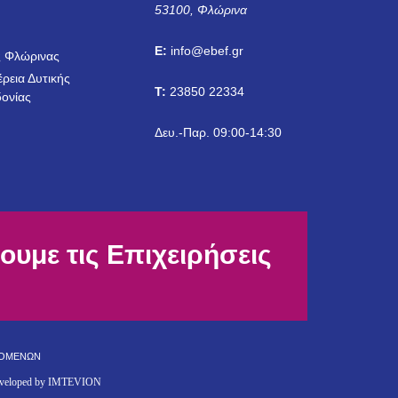
53100, Φλώρινα
Η
E:
info@ebef.gr
 Φλώρινας
έρεια Δυτικής
T:
23850 22334
ονίας
Δευ.-Παρ. 09:00-14:30
ουμε τις Επιχειρήσεις
ΔΟΜΕΝΩΝ
eveloped by
IMTEVION