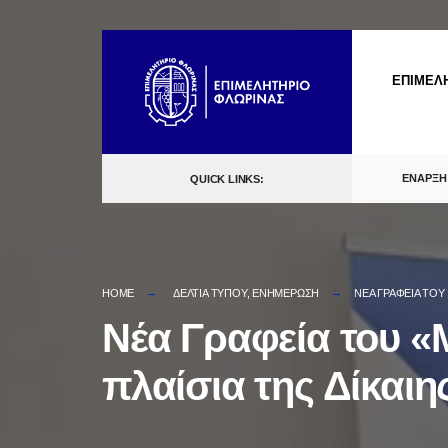
Skip
to
ΕΠΙΜΕΛ
content
ΕΝΑΡΞΗ
QUICK LINKS:
HOME
ΔΕΛΤΙΑ ΤΥΠΟΥ
,
ΕΝΗΜΕΡΩΣΗ
ΝΈΑ ΓΡΑΦΕΊΑ ΤΟΥ
Νέα Γραφεία του «
πλαίσια της Δίκαι