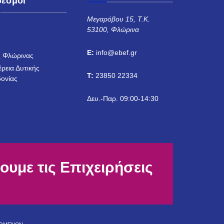
δεσμοι
Μεγαρόβου 15, Τ.Κ.
53100, Φλώρινα
Η
E:
info@ebef.gr
 Φλώρινας
έρεια Δυτικής
T:
23850 22334
ονίας
Δευ.-Παρ. 09:00-14:30
ουμε τις Επιχειρήσεις