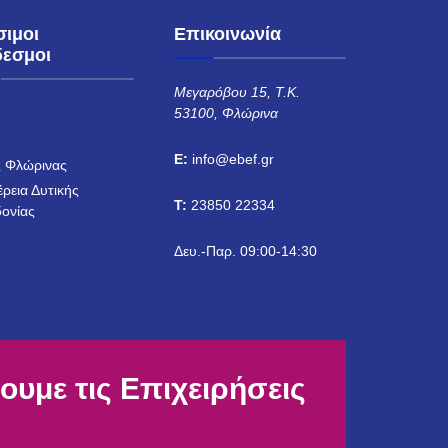
σιμοι
Επικοινωνία
δεσμοι
Μεγαρόβου 15, Τ.Κ.
53100, Φλώρινα
Η
E:
info@ebef.gr
 Φλώρινας
έρεια Δυτικής
T:
23850 22334
ονίας
Δευ.-Παρ. 09:00-14:30
ουμε τις Επιχειρήσεις