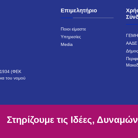
Επιμελητήριο
Χρή
Σύν
Ποιοι είμαστε
ΓΕΜ
Υπηρεσίες
ΑΑΔΕ
Media
Δήμος
Περιφ
Μακεδ
ο 1934 (ΦΕΚ
ρια του νομού
Στηρίζουμε τις Ιδέες, Δυναμών