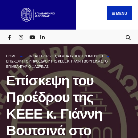
Search
Skip
for:
to
MENU
content
HOME
UNCATEGORIZED
,
ΔΕΛΤΙΑ ΤΥΠΟΥ
,
ΕΝΗΜΕΡΩΣΗ
ΕΠΊΣΚΕΨΗ ΤΟΥ ΠΡΟΈΔΡΟΥ ΤΗΣ ΚΕΕΕ Κ. ΓΙΆΝΝΗ ΒΟΥΤΣΙΝΆ ΣΤΟ
ΕΠΙΜΕΛΗΤΉΡΙΟ ΦΛΏΡΙΝΑΣ
Επίσκεψη του
Προέδρου της
ΚΕΕΕ κ. Γιάννη
Βουτσινά στο