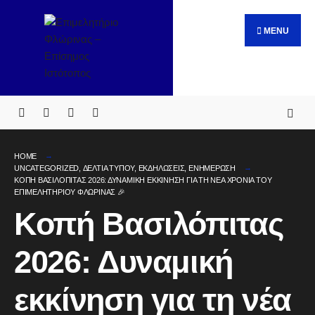
Search
Skip
for:
to
MENU
content
HOME
UNCATEGORIZED
,
ΔΕΛΤΙΑ ΤΥΠΟΥ
,
ΕΚΔΗΛΩΣΕΙΣ
,
ΕΝΗΜΕΡΩΣΗ
ΚΟΠΉ ΒΑΣΙΛΌΠΙΤΑΣ 2026: ΔΥΝΑΜΙΚΉ ΕΚΚΊΝΗΣΗ ΓΙΑ ΤΗ ΝΈΑ ΧΡΟΝΙΆ ΤΟΥ
ΕΠΙΜΕΛΗΤΗΡΊΟΥ ΦΛΏΡΙΝΑΣ 🎉
Κοπή Βασιλόπιτας
2026: Δυναμική
εκκίνηση για τη νέα